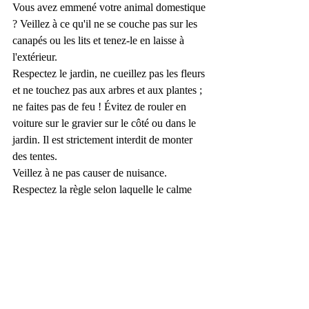
Vous avez emmené votre animal domestique 
? Veillez à ce qu'il ne se couche pas sur les 
canapés ou les lits et tenez-le en laisse à 
l'extérieur.
Respectez le jardin, ne cueillez pas les fleurs 
et ne touchez pas aux arbres et aux plantes ; 
ne faites pas de feu ! Évitez de rouler en 
voiture sur le gravier sur le côté ou dans le 
jardin. Il est strictement interdit de monter 
des tentes.
Veillez à ne pas causer de nuisance. 
Respectez la règle selon laquelle le calme 
doit être respecté après 22 heures pour les 
voisins.
Nous prenons l'environnement et donc le tri 
des déchets (ménagers) très au sérieux. Les 
déchets résiduels doivent être déposés dans 
des sacs poubelles fermés dans les poubelles 
prévues à cet effet. Il est strictement interdit 