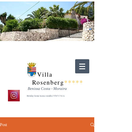
Villa
Rosenberg
*****
Benissa Costa - Moraira
Holiday home licence number VT471741A
Post