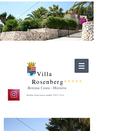
Villa
Rosenberg
*****
Benissa Costa - Moraira
Holiday home licence number VT471741A