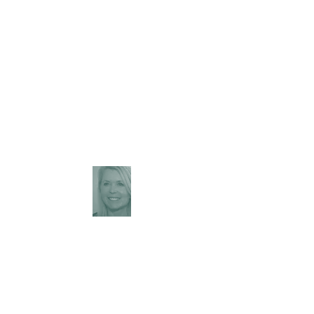
Spanienurlaub genießen!
Die Villa Rosenberg hat Meerblick
und Bergblick. Sie ist schön bepflanzt
und sehr privat gelegen. Hier
genießen Sie die Ruhe und hören nur
das Rascheln der Palmen, Vögel und
Grillen. Herzlich willkommen!
Jacqueline Rosenberg