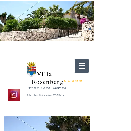
Villa
Rosenberg
*****
Benissa Costa - Moraira
Holiday home licence number VT471741A