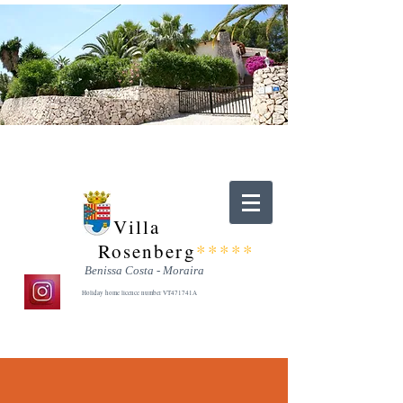
Villa
Rosenberg
*****
Benissa Costa - Moraira
Holiday home licence number VT471741A