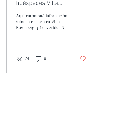
huéspedes Villa
Rosenberg
Aquí encontrará información
sobre la estancia en Villa
Rosenberg. ¡Bienvenido! Nos
encantaría que se registrara
en...
54
0
Load More
I COULD NOT IMAGINE
A BETTER CHOICE
"Villa Rosenberg is for everybody a