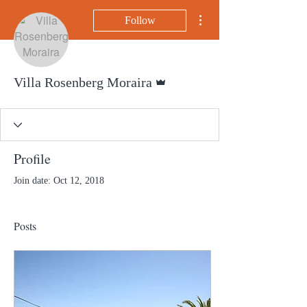
More actions
Follow
Admin
Villa Rosenberg Moraira
Profile
Join date: Oct 12, 2018
Posts