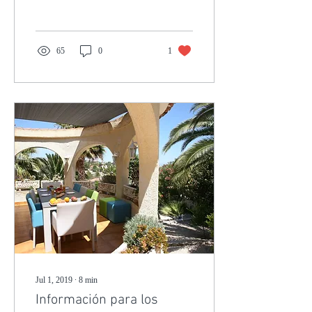
freuen, wenn Sie auf...
65
0
1
Jul 1, 2019
∙
8
min
Información para los